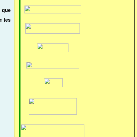
a que
ón
les