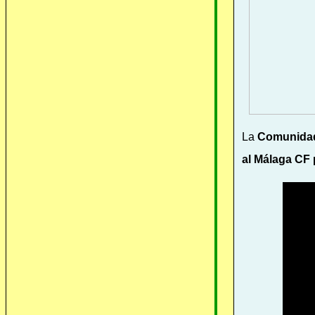
La
Comunidad 
al Málaga CF 