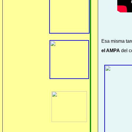
Esa misma tar
el AMPA
del c