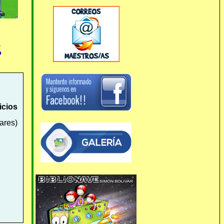
cios
ares)