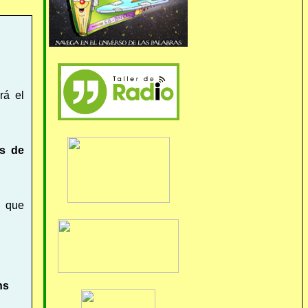
rá el
os de
n que
ns