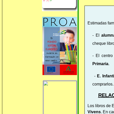
Estimadas fami
- El
alumn
cheque libro
-
El centro
Primaria
.
-
E. Infanti
comprarlos.
RELAC
Los libros de E
Vivens
. En ca