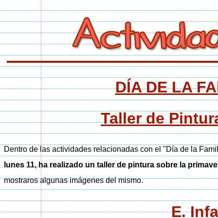
DÍA DE LA FA
Taller de Pintu
Dentro de las actividades relacionadas con el "Día de la Fami
lunes 11, ha realizado un taller de pintura sobre la primave
mostraros algunas imágenes del mismo.
E. Inf