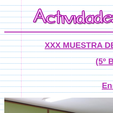
XXX MUESTRA D
(5º 
En